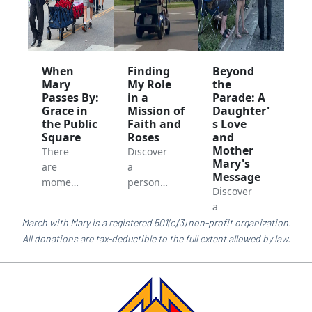
When
Finding
Beyond
Mary
My Role
the
Passes By:
in a
Parade: A
Grace in
Mission of
Daughter'
the Public
Faith and
s Love
Square
Roses
and
Mother
There
Discover
Mary's
are
a
Message
moment
personal
Discover
s in
reflectio
a
public
n on the
heartwa
March with Mary is a registered 501(c)(3) non-profit organization.
Read
Read
life that
March
rming
All donations are tax-deductible to the full extent allowed by law.
More...
More...
pass by
With
story
quickly,
Mary
Read
from
and
project
More...
Kolacky
there
—how
Days
are
small